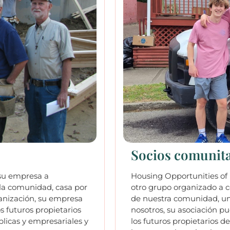
Socios comunita
 su empresa a
Housing Opportunities of 
e la comunidad, casa por
otro grupo organizado a co
rganización, su empresa
de nuestra comunidad, un 
s futuros propietarios
nosotros, su asociación p
blicas y empresariales y
los futuros propietarios d