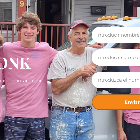
HONK
drá en contacto con
Enviar