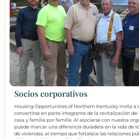
Socios corporativos
Housing Opportunities of Northern Kentucky invita a
convertirse en parte integrante de la revitalización d
casa y familia por familia. Al asociarse con nuestra o
puede marcar una diferencia duradera en la vida de lo
de viviendas, al tiempo que fortalece las relaciones pú