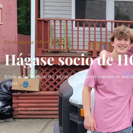
Envíenos su información
Hágase socio de 
Envíe este formulario y alguien de nuestro equipo se pon
usted.