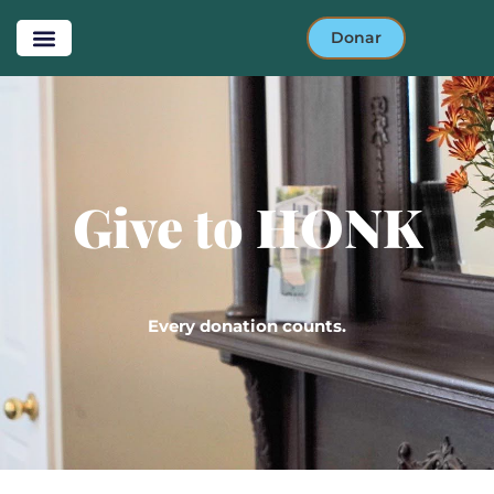
Donar
Danos
Give to HONK
Every donation counts.