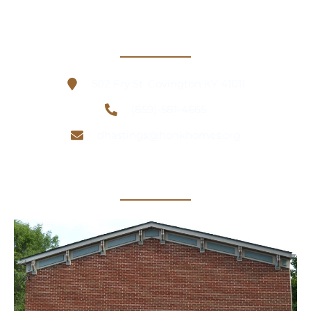
Información de contacto
502 Fry St. Covington KY 41011
(859)-581-4665
dhastings@honkhomes.org
Ubicación de la oficina