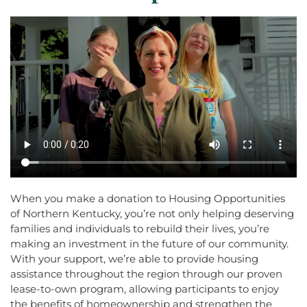
When you make a donation to Housing Opportunities
of Northern Kentucky, you’re not only helping deserving
families and individuals to rebuild their lives, you’re
making an investment in the future of our community.
With your support, we’re able to provide housing
assistance throughout the region through our proven
lease-to-own program, allowing participants to enjoy
the benefits of homeownership and strengthen the