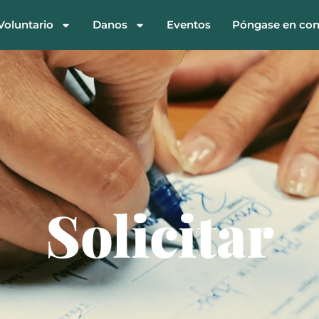
Voluntario
Danos
Eventos
Póngase en con
ONK lease t
Solicitar