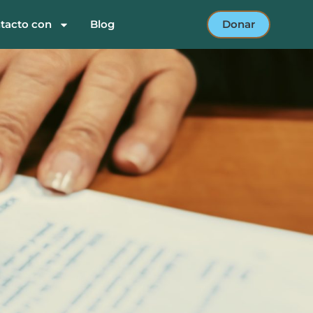
tacto con
Blog
Donar
o own