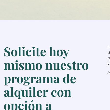
Solicite hoy
L
d
m
mismo nuestro
y
programa de
A
alquiler con
opción a