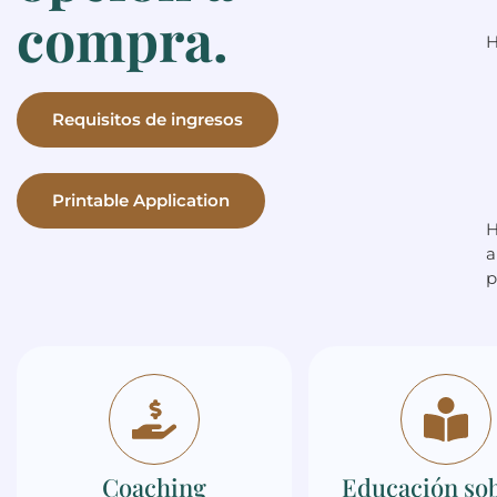
compra.
H
Requisitos de ingresos
Printable Application
H
a
p
Coaching
Educación sob