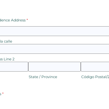
dence Address
*
la calle
s Line 2
State / Province
Código Postal/
s
*